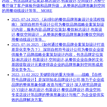
内容，包含品牌定位策划,标志设计,包装设计,空间设计,为整个
餐厅做了客户体验升级和品牌升级，从整体的品牌形象到空间
的用餐动线设计等等。
MORE
2025-
07-24
2025
《从0到1的餐饮品牌形象设计全流程指
南》
深圳自然符号设计公司为餐饮品牌战略全案策划设
计内容，服务内容:品牌定位策划,餐饮标志设计,包装设
计,餐饮空间设计，从整体的餐饮品牌形象到餐饮空间的
用餐动线设计等等。
2025-
07-16
2025
《如何通过餐饮品牌全案策划设计打造
差异化竞争力？》
深圳自然符号设计公司为餐饮企业提
供服务了品牌战略全案策划设计内容，包含品牌定位策
划,标志设计,包装设计,空间设计,从餐饮企业自身的文化
基因提取设计元素使得该企业的品牌形象到空间形成差
异化竞争力。
2022-
11-02
2022
关键阶段的重大抉择——战略
【自然
符号品牌设计】是深圳知名品牌设计公司,致力于企业或
品牌的整体形象创建,改造与推广设计,深入研究品牌设
计,VI设计,标志设计,包装设计,餐饮品牌设计,商业空间,
专卖店设计等品牌的整体形象设计与推广,为企业提供实
效的品牌解决方案.