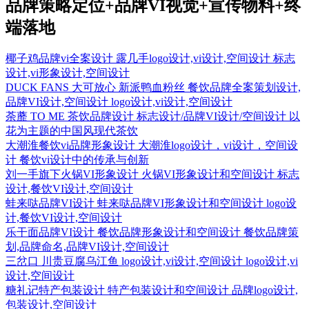
品牌策略定位+品牌VI视觉+宣传物料+终
端落地
椰子鸡品牌vi全案设计
露几手logo设计,vi设计,空间设计 标志
设计,vi形象设计,空间设计
DUCK FANS 大可放心 新派鸭血粉丝
餐饮品牌全案策划设计,
品牌VI设计,空间设计 logo设计,vi设计,空间设计
荼蘼 TO ME 茶饮品牌设计
标志设计/品牌VI设计/空间设计 以
花为主题的中国风现代茶饮
大潮淮餐饮vi品牌形象设计
大潮淮logo设计，vi设计，空间设
计 餐饮vi设计中的传承与创新
刘一手旗下火锅VI形象设计
火锅VI形象设计和空间设计 标志
设计,餐饮VI设计,空间设计
蛙来哒品牌VI设计
蛙来哒品牌VI形象设计和空间设计 logo设
计,餐饮VI设计,空间设计
乐干面品牌VI设计
餐饮品牌形象设计和空间设计 餐饮品牌策
划,品牌命名,品牌VI设计,空间设计
三岔口 川贵豆腐乌江鱼
logo设计,vi设计,空间设计 logo设计,vi
设计,空间设计
糖礼记特产包装设计
特产包装设计和空间设计 品牌logo设计,
包装设计,空间设计