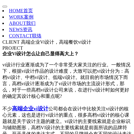
HOME
首页
WORK
案例
ABOUT
我们
NEWS
资讯
CONTACT
联络
CLIENT
高端企业Vi设计，高端餐饮vi设计
PROJECT
企业Vi设计怎么让自己显得高大上？
vi设计行业逐渐成为了一个非常受大家关注的行业。一般情况
下，根据vi设计作品的设计难度，大致可以把vi设计分为：高
档vi设计、中档vi设计、低端vi设计。就目前的市场情况下而
言，高档vi设计逐渐成为了vi设计市场的主流设计形式，那
么，对于一些高档vi设计公司来说，在进行vi设计时如何更好
的确定其设计核心和重点呢?
高端企业vi设计
不少
公司都会在设计中比较关注vi设计的核
心元素，这也是进行vi设计的重点，很多高档vi设计的核心课
题就是关于设计主题的建立。vi设计的主要线索就是企业标识
与辅助图形，高档VI设计的主要线索就是前面所说的品牌符
号。至于具体的表达方式，不同的品牌就会有不同的设计表达