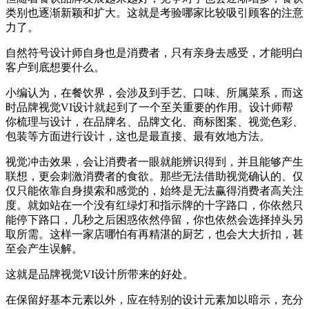
类别也逐渐新颖和扩大。这就是考验哪家比较吸引顾客的注意
力了。
自然符号设计师自身也是消费者，只有亲身去感受，才能明白
客户到底想要什么。
小编认为，在餐饮界，会涉及到手艺、口味、所属菜系，而这
时品牌视觉VI设计就起到了一个至关重要的作用。设计师帮
你梳理与设计，在品牌名、品牌文化、商标图案、视觉色彩、
包装等方面进行设计，这也是最直接、最有效地方法。
视觉冲击效果，会让消费者一眼就能辨识得到，并且能够产生
联想，更会刺激消费者的食欲。那些无法借助视觉确认的、仅
仅只能依靠自身摸索和感觉的，始终是无法赢得消费者高关注
度。就如站在一个没有红绿灯和指示牌的十字路口，你依然只
能停下路口，几秒之后困惑依然停留，你也依然会选择掉头另
取所需。这样一家店哪怕有再精湛的厨艺，也会大大折扣，甚
至会产生误解。
这就是品牌视觉VI设计所带来的好处。
在保留好基本元素以外，应在特别的设计元素加以暗示，充分