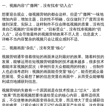
一、视频内容“广撒网”，没有找准“切入点”
想要迎合观众，做视频营销的都会这样。但是“广撒网”一味地
增加内容，增加主题，目的性不明确，仅仅做到了广度而没有
做到深度。实际上，这样制作不仅会降低视频的质量，没有找
准自己视频的“目标群体”，“目标受众”，没有找准视频的“切
入点”，还会导致最终的视频营销效果不尽人意，信息庞大，
详略不当内容繁杂的视频只会让观众感到不适。
二、视频画面“杂乱”，没有突显“核心”
视频营销通常借着很短的画面来达到最好的效果。随着科技的
发展，能够运用在短视频营销摄制的技术越来越多，很多技术
都能丰富视频的层次（举例抖音大众都能用的特效），但制作
人也必须考虑到：视频的画面能否突显“核心”，能否把观众最
想展现、受众最想了解的信息突显在画面中，从而受众能够顺
利成功地捕获到信息。
视频营销的失败有一个原因就是在技术投放上“过火”，追求
“效果”而忽视视频想要传递给受众的核心内容，最终适得其
反，不仅使整体的画面变得杂乱无章，而且增大了受众捕获信
息的难度，让观众难以真正记忆内容甚至产生排斥，这也意味