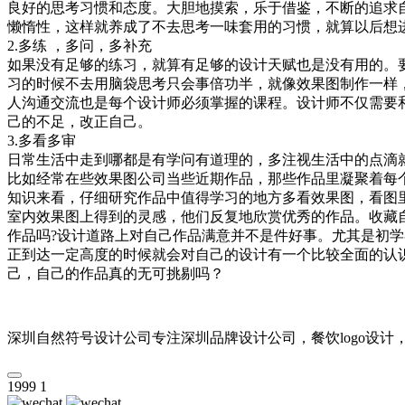
良好的思考习惯和态度。大胆地摸索，乐于借鉴，不断的追求
懒惰性，这样就养成了不去思考一味套用的习惯，就算以后想
2.多练 ，多问，多补充
如果没有足够的练习，就算有足够的设计天赋也是没有用的。
习的时候不去用脑袋思考只会事倍功半，就像效果图制作一样
人沟通交流也是每个设计师必须掌握的课程。设计师不仅需要
己的不足，改正自己。
3.多看多审
日常生活中走到哪都是有学问有道理的，多注视生活中的点滴
比如经常在些效果图公司当些近期作品，那些作品里凝聚着每
知识来看，仔细研究作品中值得学习的地方多看效果图，看图
室内效果图上得到的灵感，他们反复地欣赏优秀的作品。收藏
作品吗?设计道路上对自己作品满意并不是件好事。尤其是初
正到达一定高度的时候就会对自己的设计有一个比较全面的认
己，自己的作品真的无可挑剔吗？
深圳自然符号设计公司专注深圳品牌设计公司，餐饮logo设计
1999
1