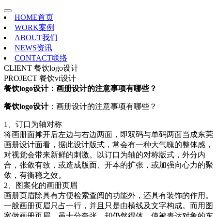
HOME
首页
WORK
案例
ABOUT
我们
NEWS
资讯
CONTACT
联络
CLIENT
餐饮logo设计
PROJECT
餐饮vi设计
餐饮logo设计：画册设计的注意事项有哪些？
餐饮logo设计
：画册设计的注意事项有哪些？
1、订口为轴对称
将画册面摊开后左边与右边两面，即双码与单码两面当成东莞
画册设计面看，据此设计版式，常会有一种大气魄的整体感，
对视觉会带来新鲜的刺激。以订口为轴的对称版式，外分内
合，张敛有致，或造成版面、开本的扩张，或加强向心力的聚
敛，有衡稳之效。
2、图案化的画册页眉
画册页眉除具有方便检索查阅的功能外，还具有装饰的作用。
一般画册页眉只占一行，并且只是由横线及文字构成。而用图
案做画册页眉，虽十分夸张，却仍然得体，使被表达对象的东