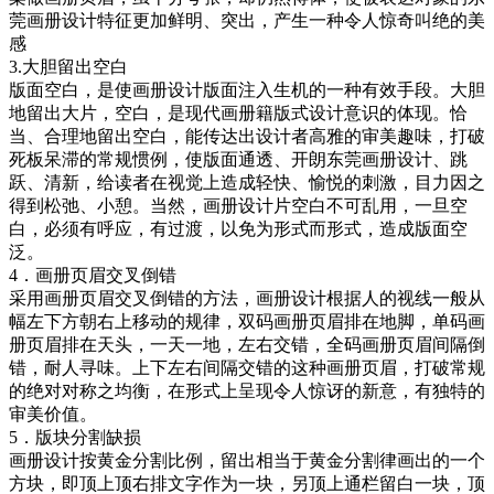
莞画册设计特征更加鲜明、突出，产生一种令人惊奇叫绝的美
感
3.大胆留出空白
版面空白，是使画册设计版面注入生机的一种有效手段。大胆
地留出大片，空白，是现代画册籍版式设计意识的体现。恰
当、合理地留出空白，能传达出设计者高雅的审美趣味，打破
死板呆滞的常规惯例，使版面通透、开朗东莞画册设计、跳
跃、清新，给读者在视觉上造成轻快、愉悦的刺激，目力因之
得到松弛、小憩。当然，画册设计片空白不可乱用，一旦空
白，必须有呼应，有过渡，以免为形式而形式，造成版面空
泛。
4．画册页眉交叉倒错
采用画册页眉交叉倒错的方法，画册设计根据人的视线一般从
幅左下方朝右上移动的规律，双码画册页眉排在地脚，单码画
册页眉排在天头，一天一地，左右交错，全码画册页眉间隔倒
错，耐人寻味。上下左右间隔交错的这种画册页眉，打破常规
的绝对对称之均衡，在形式上呈现令人惊讶的新意，有独特的
审美价值。
5．版块分割缺损
画册设计按黄金分割比例，留出相当于黄金分割律画出的一个
方块，即顶上顶右排文字作为一块，另顶上通栏留白一块，顶