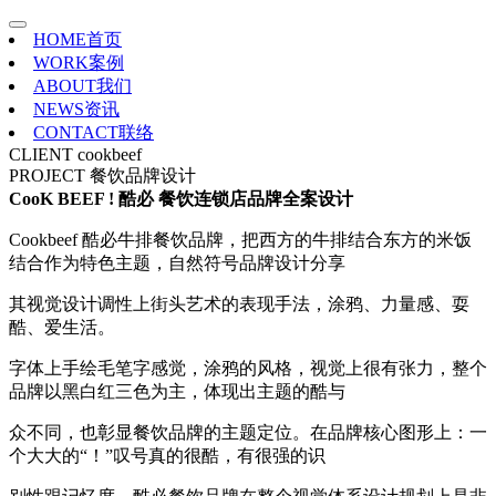
HOME
首页
WORK
案例
ABOUT
我们
NEWS
资讯
CONTACT
联络
CLIENT
cookbeef
PROJECT
餐饮品牌设计
CooK BEEF ! 酷必 餐饮连锁店品牌全案设计
Cookbeef 酷必牛排餐饮品牌，把西方的牛排结合东方的米饭
结合作为特色主题，自然
符号品牌设计分享
其视觉
设计调性上街头艺术的表现手法，涂鸦、力量感、耍
酷、爱生活。
字体上手绘毛笔字感觉，涂鸦的风格，视觉上很有张力，整个
品牌以黑白红三色为主，体
现出主题的酷与
众不同，也彰显餐饮品牌的主题定位。在品牌核心图形上：一
个大大的“！”叹号
真的很酷，有很强的识